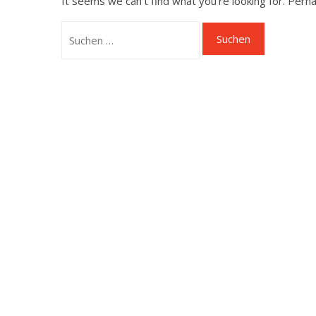
It seems we can’t find what you’re looking for. Perh
Suchen
nach: