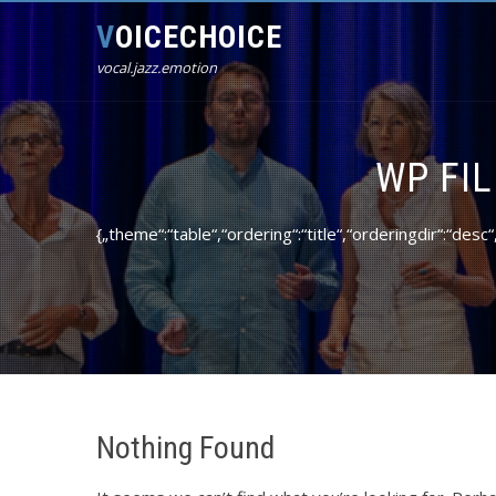
VOICECHOICE
vocal.jazz.emotion
WP FI
{„theme“:“table“,“ordering“:“title“,“orderingdir“:“d
Nothing Found