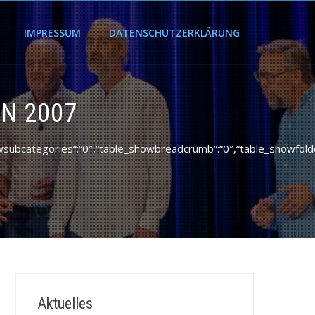
IMPRESSUM
DATENSCHUTZERKLÄRUNG
N 2007
_showsubcategories“:“0″,“table_showbreadcrumb“:“0″,“table_showfold
Aktuelles