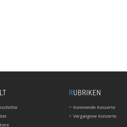
LT
RUBRIKEN
eschichte
Kommende Konzerte
iter
Vergangene Konzerte
toire