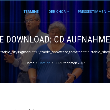
TERMINE
DER CHOR
PRESSESTIMMEN
LE DOWNLOAD:
CD AUFNAHME
esc“,“table_stylingmenu“:“1″,“table_showcategorytitle“:“1″,“table
Home
Dateien
CD Aufnahmen 2007