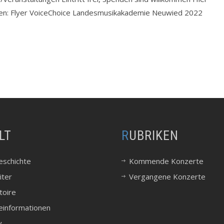
den: Flyer VoiceChoice Landesmusikakademie Neuwied 2022
LT
RUBRIKEN
eschichte
Kommende Konzerte
iter
Vergangene Konzerte
toire
einformationen
v.