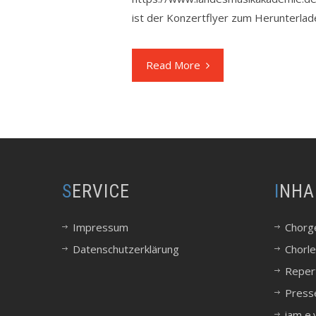
ist der Konzertflyer zum Herunterla
Read More
SERVICE
INHA
Impressum
Chorg
Datenschutzerklärung
Chorle
Reper
Press
iam e.