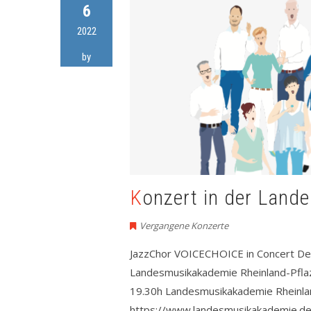
6
2022
by
Konzert in der Lan
Vergangene Konzerte
JazzChor VOICECHOICE in Concert Der
Landesmusikakademie Rheinland-Pflaz 
19.30h Landesmusikakademie Rheinla
https://www.landesmusikakademie.de/v